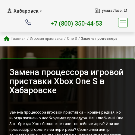
Наш сервисный центр спе
Хабаровск
улица Лазо, 21
▼
+7 (800) 350-44-53
Главная
/
Игровая приставка
/
One S
/
Замена процессора
Замена процессора игровой
приставки Xbox One S в
Хабаровске
Замена процессора игровой приставки – крайне редкая, но
иногда жизненно необходимая процедура. Ваш любимый One
S от бренда Xbox больше не тянет новейшие игры? Или же
процессор сгорел из-за перегрева? Сервисный центр