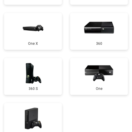
One X
360
360 S
One