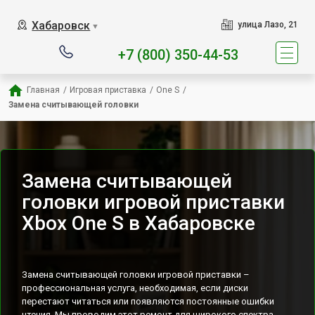
Наш сервисный центр специ
Хабаровск
улица Лазо, 21
▼
+7 (800) 350-44-53
Главная
/
Игровая приставка
/
One S
/
Замена считывающей головки
Замена считывающей
головки игровой приставки
Xbox One S в Хабаровске
Замена считывающей головки игровой приставки –
профессиональная услуга, необходимая, если диски
перестают читаться или появляются постоянные ошибки
чтения. Мы проводим этот ремонт для широкого спектра