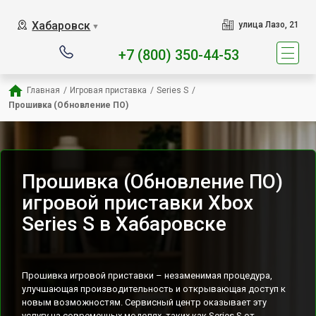
Наш сервисный центр 
Хабаровск
улица Лазо, 21
▼
+7 (800) 350-44-53
Главная
/
Игровая приставка
/
Series S
/
Прошивка (Обновление ПО)
Прошивка (Обновление ПО)
игровой приставки Xbox
Series S в Хабаровске
Прошивка игровой приставки – незаменимая процедура,
улучшающая производительность и открывающая доступ к
новым возможностям. Сервисный центр оказывает эту
услугу на современных моделях, таких как Series S от